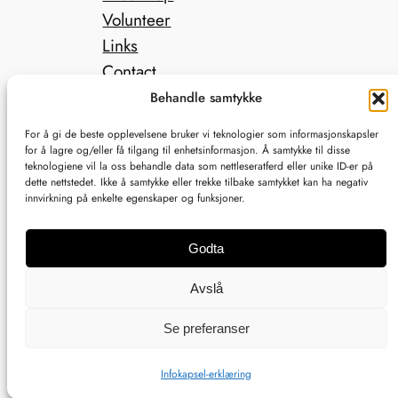
Volunteer
Links
Contact
Donate
Behandle samtykke
Facebook
Instagram
For å gi de beste opplevelsene bruker vi teknologier som informasjonskapsler
for å lagre og/eller få tilgang til enhetsinformasjon. Å samtykke til disse
teknologiene vil la oss behandle data som nettleseratferd eller unike ID-er på
dette nettstedet. Ikke å samtykke eller trekke tilbake samtykket kan ha negativ
innvirkning på enkelte egenskaper og funksjoner.
©2015-2026 Trondheim Green Fest
Godta
This website was created with love
Avslå
by
Veronica Stenhaug
@
Studio
Nordique
Se preferanser
Infokapsel-erklæring